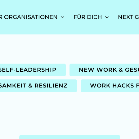
R ORGANISATIONEN
FÜR DICH
NEXT 
SELF-LEADERSHIP
NEW WORK & GES
AMKEIT & RESILIENZ
WORK HACKS F