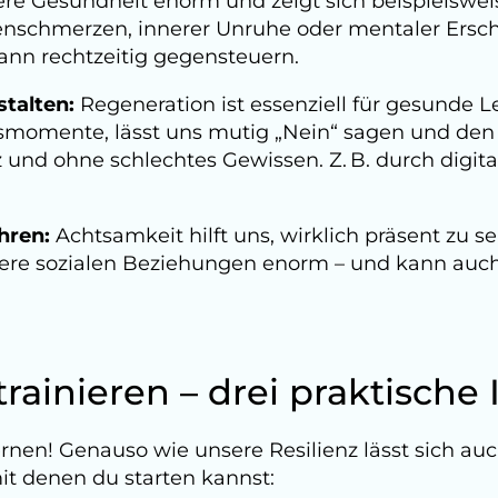
sere Gesundheit enorm und zeigt sich beispielswe
enschmerzen, innerer Unruhe oder mentaler Ersc
ann rechtzeitig gegensteuern.
talten:
Regeneration ist essenziell für gesunde L
smomente, lässt uns mutig „Nein“ sagen und de
z und ohne schlechtes Gewissen. Z. B. durch digit
hren:
Achtsamkeit hilft uns, wirklich präsent zu s
ere sozialen Beziehungen enorm – und kann auch 
trainieren – drei praktische
ernen! Genauso wie unsere Resilienz lässt sich au
mit denen du starten kannst: